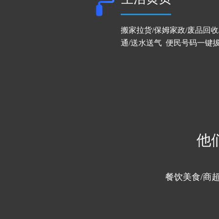
搬家拉货/保姆家政/废品回收
通/送水送气  便民号码一键
1
他
餐饮美食/商